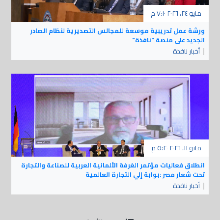
مايو ٢٤، ٢٠٢٦ ٧:١٠ م
ورشة عمل تدريبية موسعة للمجالس التصديرية لنظام الصادر
الجديد على منصة "نافذة"
أخبار نافذة
مايو ١١، ٢٠٢٦ ٥:٢٠ م
انطلاق فعاليات مؤتمر الغرفة الألمانية العربية للصناعة والتجارة
تحت شعار مصر :بوابة إلي التجارة العالمية
أخبار نافذة