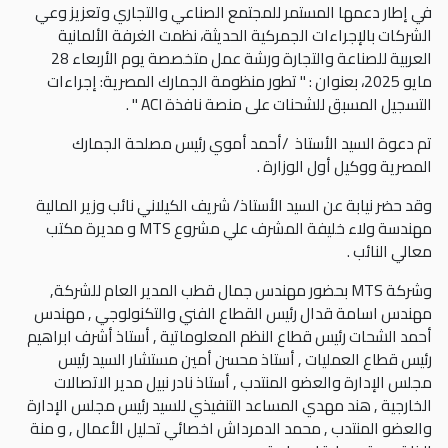
في إطار دعمها المستمر للمجتمع الصناعي والتجاري وتعزيز وعي
الشركات بالإجراءات الجمركية الحديثة، نظمت الغرفة الألمانية
العربية للصناعة والتجارة ورشة عمل متخصصة يوم الأربعاء 28
مايو 2025، بعنوان : " تطور منظومة الجمارك المصرية: إجراءات
التسجيل المسبق للشحنات على منصة نافذة ACI " .
تم دعوة السيد الأستاذ /أحمد أموي رئيس مصلحة الجمارك
المصرية ووكيل أول الوزارة .
وقد حضر نيابة عن السيد الأستاذ/ شريف الكيلاني نائب وزير المالية
مهندسة ولاء خليفة المشرف علي مشروع MTS و مديرة مكتب
معالي النائب .
وشركة MTS بحضور مهندس جمال قطب المدير العام للشركة,
مهندس اسامة قدال رئيس القطاع الفني والتكنولوجي , مهندس
أحمد الشحات رئيس قطاع النظم المعلوماتية , أستاذ أشرف ابراهيم
رئيس قطاع العمليات , أستاذ محسن أمين مستشار السيد رئيس
مجلس الإدارة والعضو المنتدب , أستاذ نادر نبيل مدير الاتصالات
الخارجية , هند مهدي المساعد التنفيذي للسيد رئيس مجلس الإدارة
والعضو المنتدب , محمد الدمرداش اخصائي تحليل الأعمال , و منة