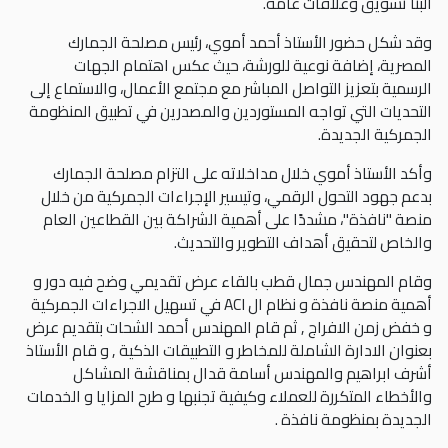
البنا تسويق وعلاقات عامة.
وقد شكل حضور الأستاذ أحمد أموي، رئيس مصلحة الجمارك
المصرية، إضافة نوعية للورشة، حيث عكس اهتمام الجهات
الرسمية بتعزيز التواصل المباشر مع مجتمع الأعمال، والاستماع إلى
التحديات التي تواجه المستوردين والمصدرين في تطبيق المنظومة
الجمركية الجديدة.
وأكد الأستاذ أموي خلال مداخلاته على التزام مصلحة الجمارك
بدعم جهود التحول الرقمي، وتيسير الإجراءات الجمركية من خلال
منصة "نافذة"، مشددًا على أهمية الشراكة بين القطاعين العام
والخاص لتحقيق أهداف التطوير والتحديث.
وقام المهندس جمال قطب بالقاء عرض تقديمي وضح فيه دور و
أهمية منصة نافذة و نظام ال ACI في تسهيل الاجراءات الجمركية
و خفض زمن الافراج , ثم قام المهندس أحمد الشحات بتقديم عرض
بعنوان الادارة الشاملة للمخاطر و التطبيقات الذكية , و قام الأستاذ
أشرف ابراهيم والمهندس أسامة قدال بمناقشة المشاكل
والأخطاء المتكررة للعملاء وكيفية تجنبها و طرح المزايا و الخدمات
الجديدة بمنظومة نافذة .