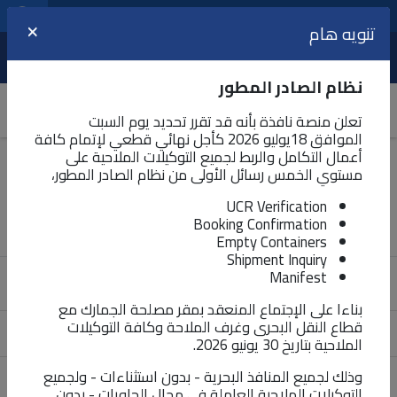
مراكز الخدمات اللوجيستية
اللغة
تنويه هام
×
عرض
نظام الصادر المطور
تعلن منصة نافذة بأنه قد تقرر تحديد يوم السبت
الموافق 18يوليو 2026 كأجل نهائي قطعي لإتمام كافة
أعمال التكامل والربط لجميع التوكيلات الملاحية على
مركز التحميل
مستوي الخمس رسائل الأولى من نظام الصادر المطور،
تحرص منصة نافذة على توفير الخدمات اللوجستية للمتعاملين بشتى
UCR Verification
Booking Confirmation
الطرق و الوسائل المتاحة و الواسعة الانتشار
Empty Containers
Shipment Inquiry
Manifest
نماذج العمل
بناءا على الإجتماع المنعقد بمقر مصلحة الجمارك مع
قطاع النقل البحرى وغرف الملاحة وكافة التوكيلات
التسجيل المسبق للشحنات
الملاحية بتاريخ 30 يونيو 2026.
وذلك لجميع المنافذ البحرية - بدون استثناءات - ولجميع
التوكيلات الملاحية العاملة في مجال الحاويات - بدون