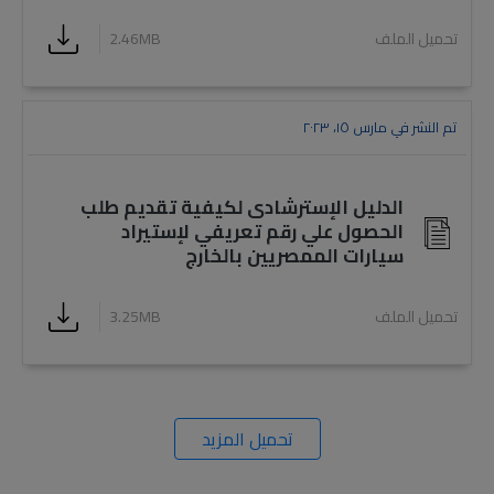
تحميل الملف
2.46MB
تم النشر في مارس ١٥، ٢٠٢٣
الدليل الإسترشادى لكيفية تقديم طلب
الحصول علي رقم تعريفي لإستيراد
سيارات الممصريين بالخارج
تحميل الملف
3.25MB
تحميل المزيد