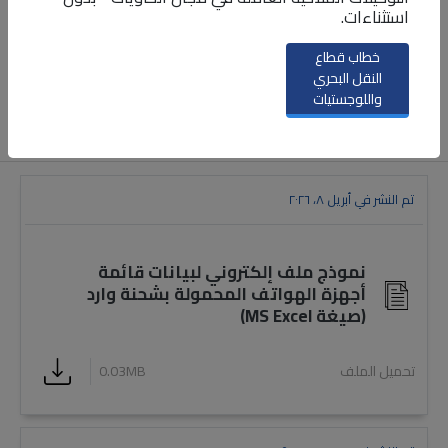
استثناءات.
خطاب قطاع
النقل البحري
واللوجستيات
عرض
تم النشر في أبريل ٨، ٢٠٢٦
نموذج ملف إلكتروني لبيانات قائمة
أجهزة الهواتف المحمولة بشحنة وارد
(صيغة MS Excel)
تحميل الملف
0.03MB