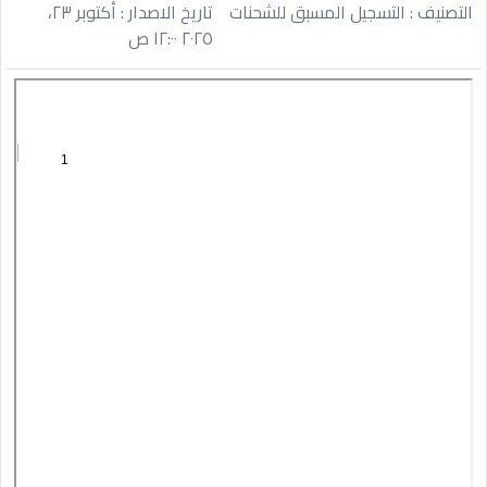
التصنيف : التسجيل المسبق للشحنات
تاريخ الاصدار : أكتوبر ٢٣،
٢٠٢٥ ١٢:٠٠ ص