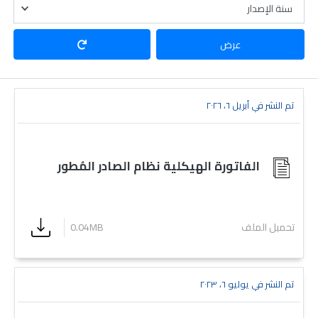
عرض
تم النشر في أبريل ٦، ٢٠٢٦
الفاتورة الهيكلية نظام الصادر المُطور
تحميل الملف
0.04MB
تم النشر في يوليو ٦، ٢٠٢٣