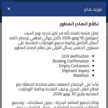
مراكز الخدمات اللوجيستية
اللغة
تنويه هام
×
عرض
نظام الصادر المطور
تعلن منصة نافذة بأنه قد تقرر تحديد يوم السبت
الموافق 18يوليو 2026 كأجل نهائي قطعي لإتمام كافة
أعمال التكامل والربط لجميع التوكيلات الملاحية على
مركز التحميل
مستوي الخمس رسائل الأولى من نظام الصادر المطور،
UCR Verification
تحرص منصة نافذة على توفير الخدمات اللوجستية للمتعاملين
Booking Confirmation
بشتى الطرق و الوسائل المتاحة و الواسعة الانتشار
Empty Containers
Shipment Inquiry
Manifest
بناءا على الإجتماع المنعقد بمقر مصلحة الجمارك مع
قطاع النقل البحرى وغرف الملاحة وكافة التوكيلات
نموذج إقرار وتعهد - مستندات تسجيل مورد أجنبي
الملاحية بتاريخ 30 يونيو 2026.
بمنصة كارجو أكس
وذلك لجميع المنافذ البحرية - بدون استثناءات - ولجميع
التصنيف : نماذج العمل
تاريخ الاصدار : يوليو ٦، ٢٠٢٣ ١٢:٠٠ ص
التوكيلات الملاحية العاملة في مجال الحاويات - بدون