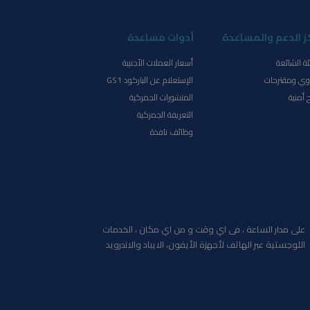
ز الدعم والمساعدة
أدوات مساعدة
لة الشائعة
أسعار العملات الأجنبية
ي ومقترحات
الإستعلام عن الباركود GS1
 أمنية
المنشورات الجمركية
التعريفة الجمركية
وظائف نافذة
على مدار الساعة ، فى اي وقت و من اي مكان ، الخدمات
اللوجستية عبر الهاتف لأجهزة الأيفون، الايباد والاندرويد