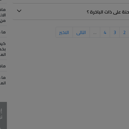
ماذا
ة على ذات الباخرة ؟
الال
من 
2
3
4
…
التالى
الاخير
ما ه
بخص
الم
ماذا
ما ه
المس
إن
نر