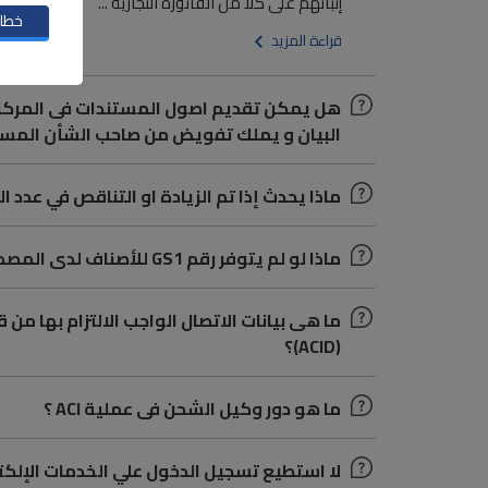
إثباتهم على كلاً من الفاتورة التجارية ...
خطاب
قراءة المزيد
هل يمكن تقديم اصول المستندات فى المرك
البيان و يملك تفويض من صاحب الشأن المسج
ماذا يحدث إذا تم الزيادة او التناقص في عدد ا
ماذا لو لم يتوفر رقم GS1 للأصناف لدى المصدر الأجنبي ؟
ما هى بيانات الاتصال الواجب الالتزام بها م
(ACID)؟
ما هو دور وكيل الشحن فى عملية ACI ؟
لا استطيع تسجيل الدخول علي الخدمات الإلكت