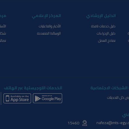
الدليل الإرشادي
المركز الإعلامي
مرك
دليل خدمات نافذة
الأخبار والفاعليات
الأسئ
دليل الإجراءات
الوسائط المتعددة
شكاو
نماذج العمل
نصائح
الشبكات الاجتماعية
الخدمات اللوجيستية عبر الهاتف
ض كل التحديثات
فني
nafeza@mts-egy.
15460