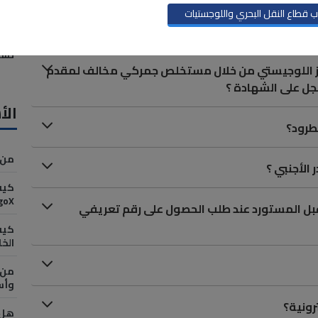
 قطاع النقل البحري واللوجستيات
التو
تسج
ز اللوجيستي من خلال مستخلص جمركي مخالف لمقدم
ل على الشهادة ؟
الأ
لطرود؟
من 
CargoX و هل التسج
ن قبل المستورد عند طلب الحصول على رقم تعريفي
الخ
من 
وأس
رونية؟
هل 