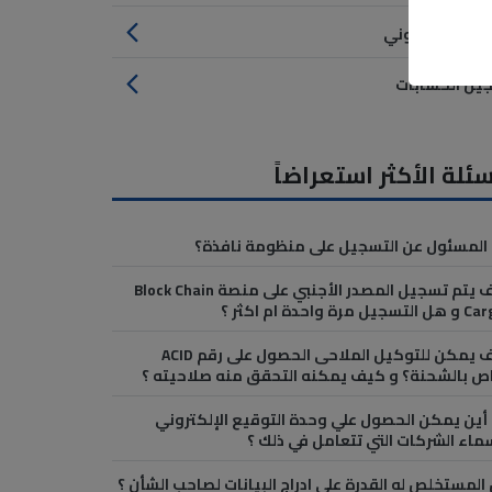
قيع الإلكتروني
يل الحسابات
سئلة الأكثر استعراضاً
المسئول عن التسجيل على منظومة نافذة؟
كيف يتم تسجيل المصدر الأجنبي على منصة Block Chain
يل مرة واحدة ام اكثر ؟
كيف يمكن للتوكيل الملاحى الحصول على رقم ACID
اص بالشحنة؟ و كيف يمكنه التحقق منه صلاحيته ؟
أين يمكن الحصول علي وحدة التوقيع الإلكتروني
ماء الشركات التي تتعامل في ذلك ؟
المستخلص له القدرة على ادراج البيانات لصاحب الشأن ؟