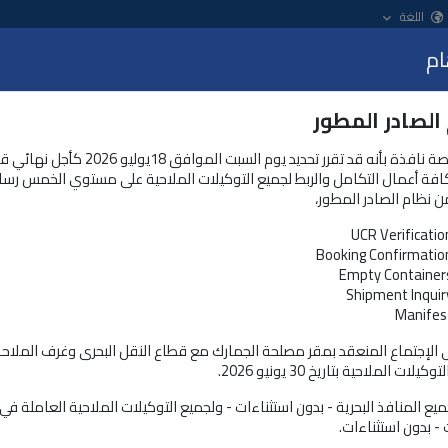
اللغة
ام
ت
الصادر المطور
تعلن منصة نافذة بأنه قد تقرر تحديد يوم السبت الموافق 18يولي
كافة أعمال التكامل والربط لجميع التوكيلات الملاحية على مستوي الخمس رسا
بإجراء على منظومة نافذة، فيمكنك العثور على الكثير من الإجابات هنا
ن نظام الصادر المطور،
UCR Verificatio
Booking Confirmatio
Empty Container
شارك
Shipment Inquir
الت
Manifes
ى الإجتماع المنعقد بمقر مصلحة الجمارك مع قطاع النقل البحرى وغرف الملاح
لات الملاحية بتاريخ 30 يونيو 2026.
 مستندات الشحنة؟
الت
يع المنافذ البحرية - بدون استثناءات - ولجميع التوكيلات الملاحية العاملة ف
 - بدون استثناءات.
 المُصدر الأجنبي (الرقم الضريبى أو رقم التسجيل التجاري) يجب
التس