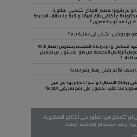
 لو لم يقوم المصدر الاجنبى بتحميل الفاتورة
يكترونية و أكتفى بالفاتورة الورقية و البيانات المدرجة
قبل المستورد المصرى ؟
و دور وكيل الشحن فى عملية ACI ؟
كيفية التعامل و الإجراءات المتخذة بخصوص إصدار ACID
وص البوالص المجمعة من هو المسئول عن تحميل
ستندات؟
 يحدث اذا تم رفض إصدار رقم ACID؟
ى بيانات الاتصال الواجب الالتزام بها من قبل
تورد عند طلب الحصول على رقم تعريفي (ACID)؟
 لم تتمكن من العثور على النتائج المطلوبة،
جوا منك استخدام القائمة التالية