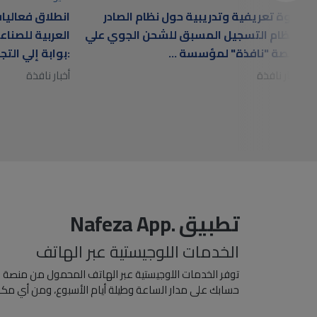
ندوة تعريفية وتدريبية حول نظام الصادر
انطلاق فعاليات
ونظام التسجيل المسبق للشحن الجوي علي
العربية للصناع
منصة "نافذة" لمؤسسة ...
:بوابة إلي التجار
أخبار نافذة
أخبار نافذة
Nafeza App. تطبيق
الخدمات اللوجيستية عبر الهاتف
توفر الخدمات اللوجيستية عبر الهاتف المحمول من منصة نافذ
حسابك على مدار الساعة وطيلة أيام الأسبوع، ومن أي مكا