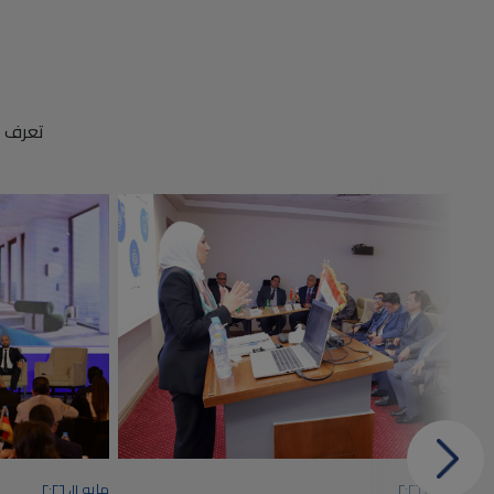
تعرف ع
مايو ٣، ٢٠٢٦
مايو ١١، ٢٠٢٦