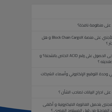
 على منظومة نافذة؟
كيف يتم تسجيل المصدر الأجنبي على منصة Block Chain CargoX و هل
ر ؟
كيف يمكن للتوكيل الملاحى الحصول على رقم ACID الخاص بالشحنة؟ و
احيته ؟
 وحدة التوقيع الإلكتروني وأسماء الشركات
ى ادراج البيانات لصاحب الشأن ؟
اجنبى بتحميل الفاتورة الاليكترونية و أكتفى
نات المدرجة من قبل المستورد المصرى ؟