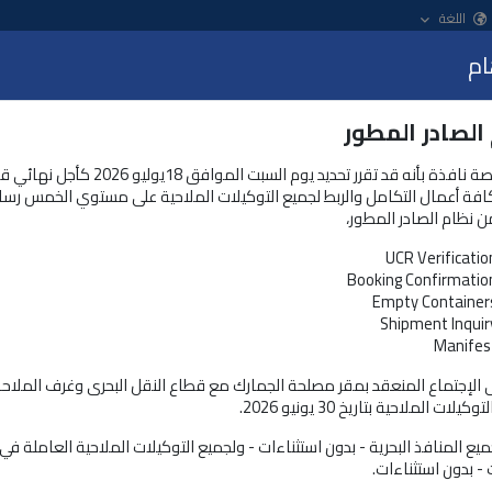
اللغة
ام
عرض
الصادر المطور
الخدمات و المنتجات
نظام التسجيل المُسبق للشحنات
تعلن منصة نافذة بأنه قد تقرر تحديد يوم السبت الموافق 18يولي
كافة أعمال التكامل والربط لجميع التوكيلات الملاحية على مستوي الخمس رسا
ن نظام الصادر المطور،
UCR Verificatio
Booking Confirmatio
Empty Container
Shipment Inquir
Manifes
ى الإجتماع المنعقد بمقر مصلحة الجمارك مع قطاع النقل البحرى وغرف الملاح
لات الملاحية بتاريخ 30 يونيو 2026.
يلك إلكترونياً"
يع المنافذ البحرية - بدون استثناءات - ولجميع التوكيلات الملاحية العاملة ف
 - بدون استثناءات.
 بسهولة وأمان