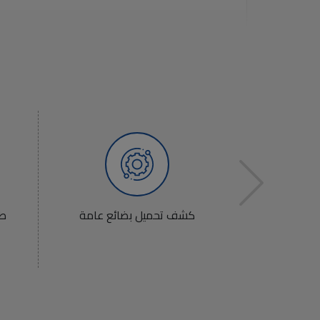
اويات
كشف تحميل بضائع عامة
طل