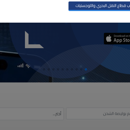
eKYC إلى تعزيز دقة التحقق من هوية المتعاملين مع منصة نافذة، بما
 قطاع النقل البحري واللوجستيات
حتيال والمعاملات غير المشروعة، مع توفير تجربة رقمية
دام
أختر...