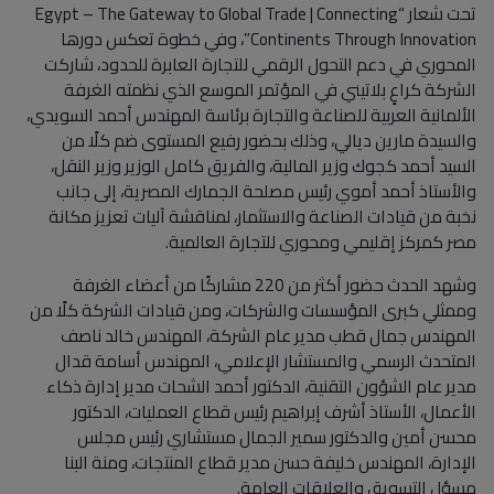
تحت شعار “Egypt – The Gateway to Global Trade | Connecting
Continents Through Innovation”، وفي خطوة تعكس دورها
المحوري في دعم التحول الرقمي للتجارة العابرة للحدود، شاركت
الشركة كراعٍ بلاتيني في المؤتمر الموسع الذي نظمته الغرفة
الألمانية العربية للصناعة والتجارة برئاسة المهندس أحمد السويدي،
والسيدة مارين ديالي، وذلك بحضور رفيع المستوى ضم كلًا من
السيد أحمد كجوك وزير المالية، والفريق كامل الوزير وزير النقل،
والأستاذ أحمد أموي رئيس مصلحة الجمارك المصرية، إلى جانب
نخبة من قيادات الصناعة والاستثمار، لمناقشة آليات تعزيز مكانة
مصر كمركز إقليمي ومحوري للتجارة العالمية.
وشهد الحدث حضور أكثر من 220 مشاركًا من أعضاء الغرفة
وممثلي كبرى المؤسسات والشركات، ومن قيادات الشركة كلًا من
المهندس جمال قطب مدير عام الشركة، المهندس خالد ناصف
المتحدث الرسمي والمستشار الإعلامي، المهندس أسامة قدال
مدير عام الشؤون التقنية، الدكتور أحمد الشحات مدير إدارة ذكاء
الأعمال، الأستاذ أشرف إبراهيم رئيس قطاع العمليات، الدكتور
محسن أمين والدكتور سمير الجمال مستشاري رئيس مجلس
الإدارة، المهندس خليفة حسن مدير قطاع المنتجات، ومنة البنا
مسؤل التسويق والعلاقات العامة.