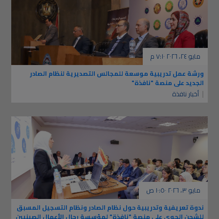
مايو ٢٤، ٢٠٢٦ ٧:١٠ م
ورشة عمل تدريبية موسعة للمجالس التصديرية لنظام الصادر
الجديد على منصة "نافذة"
أخبار نافذة
مايو ٣، ٢٠٢٦ ١٠:٥٠ ص
ندوة تعريفية وتدريبية حول نظام الصادر ونظام التسجيل المسبق
للشحن الجوي علي منصة "نافذة" لمؤسسة رجال الأعمال الصينيين