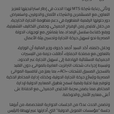
وتأتي رعاية شركة MTS لهذا الحدث في إطار استراتيجيتها لتعزيز
التعاون مع المستثمرين والشركاء الألمان والدوليين، واستعراض
دور حلولها الرقمية المتطورة في دعم منظومة التجارة الخارجية،
من خلال تقليص زمن الإفراج الجمركي، وخفض التكاليف التشغيلية،
ورفع كفاءة سلاسل الإمداد، بما يتماشى مع توجهات الدولة
المصرية نحو تسهيل حركة التجارة وتحسين بيئة الأعمال.
وخلال كلمته، أكد السيد أحمد كجوك وزير المالية أن الوزارة،
بالتعاون مع مصلحة الجمارك، أطلقت حزمة من التيسيرات
الجمركية الاستثنائية الهادفة إلى تسهيل التجارة عبر الحدود،
وتبسيط إجراءات شحنات الترانزيت العابرة بالموانئ، دون التقيد
بالتسجيل المسبق للشحنات «ACI»، بما يعزز من تنافسية الموانئ
المصرية ويُسرّع حركة التجارة الدولية، وكذلك إدارة المخاطر الذكية
وتوفير بنية تحتية رقمية تسمح بتطبيق المعايير الدولية لإدارة
المخاطر، مما يضمن سرعة التخليص الجمركي مع الحفاظ على
أعلى معايير الأمان والحوكمة.
وتضمن الحدث عددًا من الجلسات الحوارية المتخصصة، من أبرزها
جلسة “مؤسسات التمويل الدولية” التي أدارتها عبير لهيطة (الرئيس