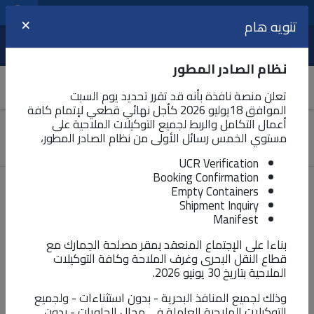
مراكز الخدمات اللوجيستية
اللغة
تنويه هام
×
عرض
نظام الصادر المطور
تعلن منصة نافذة بأنه قد تقرر تحديد يوم السبت
الموافق 18يوليو 2026 كأجل نهائي قطعي لإتمام كافة
أعمال التكامل والربط لجميع التوكيلات الملاحية على
المركز الإعلامي
مستوي الخمس رسائل الأولى من نظام الصادر المطور،
أخبار نافذة
UCR Verification
Booking Confirmation
Empty Containers
انطلاق فعاليات مؤتمر الغرفة الألمانية
Shipment Inquiry
العربية للصناعة والتجارة تحت شعار مصر
Manifest
:بوابة إلي التجارة العالمية
بناءا على الإجتماع المنعقد بمقر مصلحة الجمارك مع
قطاع النقل البحرى وغرف الملاحة وكافة التوكيلات
الملاحية بتاريخ 30 يونيو 2026.
أخبار نافذة
تم النشر في
مايو ١١، ٢٠٢٦
1515
وذلك لجميع المنافذ البحرية - بدون استثناءات - ولجميع
التوكيلات الملاحية العاملة في مجال الحاويات - بدون