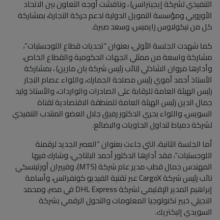
التنفيذي لشركة إيجيترانس) ، وناقشت أوجه التعاون بين الاتحاد
الأوروبي ومؤسسة التمويل الدولية لدعم حركة التجارة، بمشاركة
كل من نيكولاوس زايميس، وسعد صبرة.
كما شهدت الجلسة الأولى، بعنوان “تحديات قطاع اللوجستيات”،
مشاركة واسعة من ممثلي الجهات الحكومية والقطاع الخاص،
وأدارها مروان الشاذلي (نائب رئيس شركة بان مارين) ، بمشاركة
الأستاذ أحمد أموي رئيس مصلحة الجمارك، واللواء عصام النجار
رئيس الهيئة العامة للرقابة على الصادرات والواردات، والأستاذ وليد
جمال الدين رئيس الهيئة العامة للمنطقة الاقتصادية لقناة
السويس، واللواء بحري الدكتور رفيق جلال العضو المنتدب التنفيذي
لشركة دمياط لتداول الحاويات والبضائع.
أما الجلسة الثانية، التي جاءت بعنوان “العصر الجديد لرقمنة
اللوجستيات”، فقد أدارها الدكتور أحمد البلتاجي، وشارك فيها
المهندس جمال قطب مدير عام شركة (MTS)، وفييران أورتينسكي
نائب رئيس شركة CargoX عبر تقنية الفيديو كونفرانس، وأسامة
إبراهيم المدير الإقليمي لشركة DHL Express في مصر، ومحمد
النجيلي خبير تكنولوجيا المعلومات والتحول الرقمي بشركة
السويدي إليكتريك.