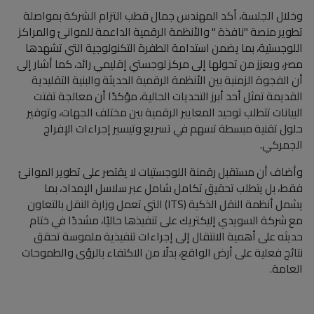
وخلال الجلسة، أكد المهندس جمال قطب التزام الشركة بمواصلة
تطوير منصة "نافذة " والأنظمة الرقمية الداعمة للموانئ والمراكز
اللوجستية، بما يضمن استدامة الطفرة التكنولوجية التي تشهدها
مصر، ويعزز من تحولها إلى مركز لوجستي إقليمي رائد، كما أشار إلى
أن الفجوة الزمنية بين الأنظمة الرقمية الحديثة والبنية التقليدية
القديمة تمثل أحد أبرز التحديات الحالية، مؤكدًا أن معالجة تفتت
البيانات تتطلب توحيد المعايير الرقمية بين مختلف الجهات، وتوفير
حلول تقنية مبسطة تسهم في تسريع وتيسير إجراءات الإفراج
الجمركي.
وأضاف أن مستقبل رقمنة اللوجستيات لا يقتصر على تطوير الموانئ
فقط، بل يتطلب تحقيق تكامل شامل عبر سلاسل الإمداد، بما
يشمل أنظمة النقل الذكية (ITS) التي تعمل وزارة النقل بالتعاون
مع شركة السويدي إليكتريك على تنفيذها حاليًا، مشددًا في ختام
حديثه على أهمية الانتقال إلى إجراءات تنفيذية ملموسة تحقق
نتائج فعلية على أرض الواقع، بدلًا من الاكتفاء بالرؤى والطموحات
العامة.