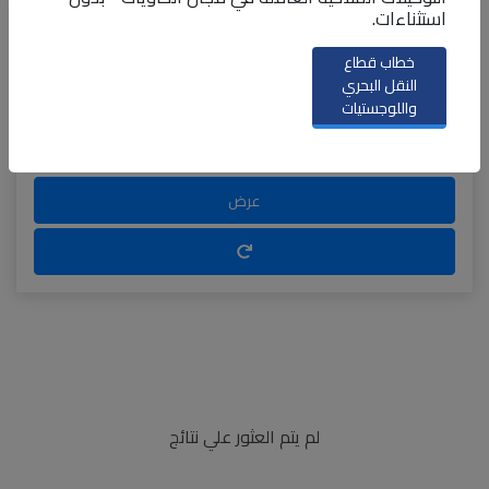
استثناءات.
خطاب قطاع
النقل البحري
واللوجستيات
عرض
لم يتم العثور علي نتائج