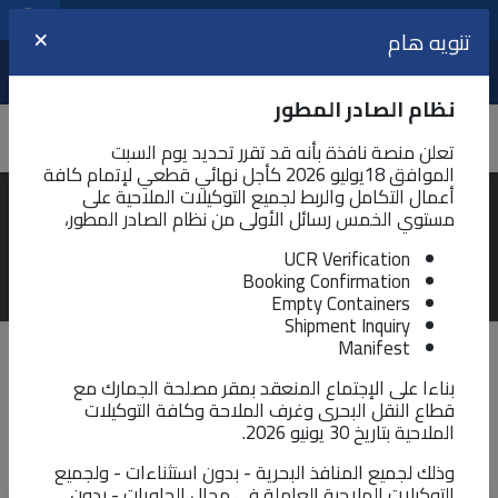
مراكز الخدمات اللوجيستية
اللغة
تنويه هام
×
عرض
نظام الصادر المطور
تعلن منصة نافذة بأنه قد تقرر تحديد يوم السبت
الموافق 18يوليو 2026 كأجل نهائي قطعي لإتمام كافة
أعمال التكامل والربط لجميع التوكيلات الملاحية على
مركز الوسائط المتعددة لنافذة
مستوي الخمس رسائل الأولى من نظام الصادر المطور،
يمكنك هنا مشاهدة الصور و الفيديوهات التي توثق لأهم الاحداث و
UCR Verification
Booking Confirmation
الخط الزمني لمشروع النافذة الواحدة
Empty Containers
Shipment Inquiry
Manifest
بناءا على الإجتماع المنعقد بمقر مصلحة الجمارك مع
ابحث في الوسائط المتعددة
قطاع النقل البحرى وغرف الملاحة وكافة التوكيلات
الملاحية بتاريخ 30 يونيو 2026.
الصور
الفيديو
الكل
وذلك لجميع المنافذ البحرية - بدون استثناءات - ولجميع
التوكيلات الملاحية العاملة في مجال الحاويات - بدون