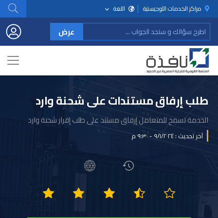
مراكز الخدمات اللوجيستية
اللغة
عرض
طلب إرفاق مستندات على شحنة وارد
الخدمة تسمح للمتعامل إرفاق مستند على طلب إقرار شحنة وارد
آخر تحديث : ٩/١/٢٠٢٤ - ٩:٣٠ م