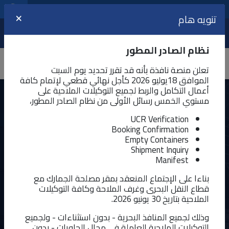
مراكز الخدمات اللوجيستية
اللغة
تنويه هام
×
عرض
نظام الصادر المطور
تعلن منصة نافذة بأنه قد تقرر تحديد يوم السبت
الموافق 18يوليو 2026 كأجل نهائي قطعي لإتمام كافة
أعمال التكامل والربط لجميع التوكيلات الملاحية على
مستوي الخمس رسائل الأولى من نظام الصادر المطور،
خدمة تقديم المانيفست
UCR Verification
توفر الخدمة إمكانية إدراج المانيسفت سواء تحميل آلي او إدراج يدوي
Booking Confirmation
لبيانات المانيفست
Empty Containers
Shipment Inquiry
آخر تحديث : ٢٠/٦/٢٠٢٦ - ١١:٤١ ص
Manifest
بناءا على الإجتماع المنعقد بمقر مصلحة الجمارك مع
قطاع النقل البحرى وغرف الملاحة وكافة التوكيلات
الملاحية بتاريخ 30 يونيو 2026.
وذلك لجميع المنافذ البحرية - بدون استثناءات - ولجميع
التوكيلات الملاحية العاملة في مجال الحاويات - بدون