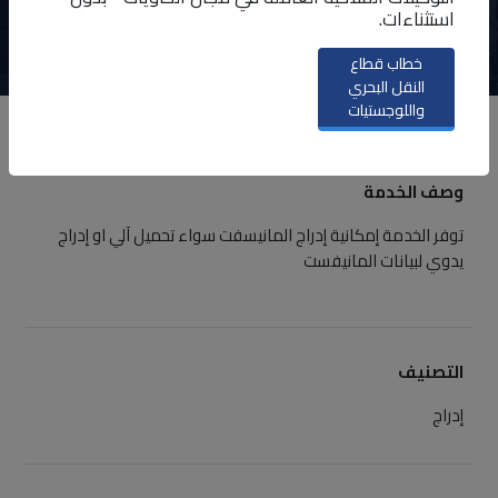
استثناءات.
ابدأ الخدمة
خطاب قطاع
النقل البحري
واللوجستيات
نظرة عامة
وصف الخدمة
توفر الخدمة إمكانية إدراج المانيسفت سواء تحميل آلي او إدراج
يدوي لبيانات المانيفست
التصنيف
إدراج