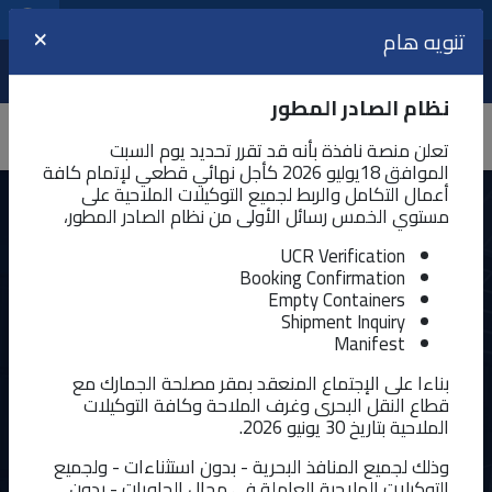
مراكز الخدمات اللوجيستية
اللغة
تنويه هام
×
عرض
نظام الصادر المطور
تعلن منصة نافذة بأنه قد تقرر تحديد يوم السبت
الموافق 18يوليو 2026 كأجل نهائي قطعي لإتمام كافة
أعمال التكامل والربط لجميع التوكيلات الملاحية على
مستوي الخمس رسائل الأولى من نظام الصادر المطور،
خدمة الاستعلام عن أسعار العملات
الأجنبية
UCR Verification
Booking Confirmation
Empty Containers
توفر الخدمة التعرف على اسعار صرف العملات الأجنبية لحظياً
Shipment Inquiry
Manifest
آخر تحديث : ٩/١/٢٠٢٤ - ٩:٢٨ م
بناءا على الإجتماع المنعقد بمقر مصلحة الجمارك مع
قطاع النقل البحرى وغرف الملاحة وكافة التوكيلات
الملاحية بتاريخ 30 يونيو 2026.
وذلك لجميع المنافذ البحرية - بدون استثناءات - ولجميع
التوكيلات الملاحية العاملة في مجال الحاويات - بدون