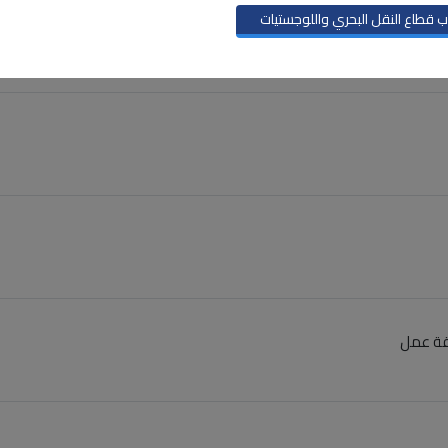
 قطاع النقل البحري واللوجستيات
دمة إمكانية تقديم اخطار بعجز كلي لسطور بوليصه إلكترونياً