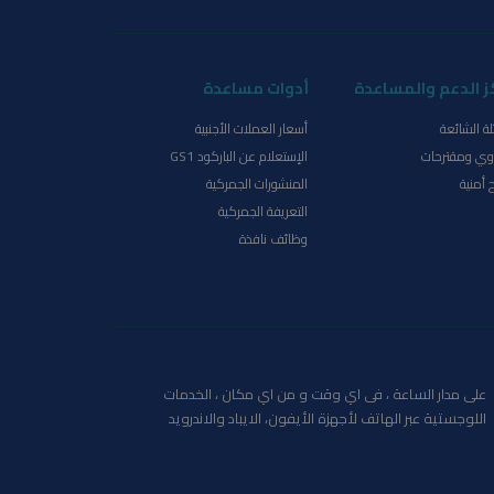
ز الدعم والمساعدة
أدوات مساعدة
لة الشائعة
أسعار العملات الأجنبية
ي ومقترحات
الإستعلام عن الباركود GS1
 أمنية
المنشورات الجمركية
التعريفة الجمركية
وظائف نافذة
على مدار الساعة ، فى اي وقت و من اي مكان ، الخدمات
اللوجستية عبر الهاتف لأجهزة الأيفون، الايباد والاندرويد