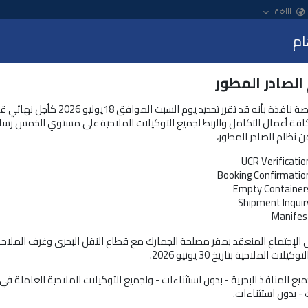
اللغة
ام
عرض
الصادر المطور
الخدمات و المنتجات
نظام التسجيل المُسبق للشحنات
تعلن منصة نافذة بأنه قد تقرر تحديد يوم السبت الموافق 18يولي
كافة أعمال التكامل والربط لجميع التوكيلات الملاحية على مستوي الخمس رسا
ن نظام الصادر المطور،
UCR Verificatio
ه إلكترونياً
Booking Confirmatio
Empty Container
Shipment Inquir
Manifes
ى الإجتماع المنعقد بمقر مصلحة الجمارك مع قطاع النقل البحرى وغرف الملاح
لات الملاحية بتاريخ 30 يونيو 2026.
يع المنافذ البحرية - بدون استثناءات - ولجميع التوكيلات الملاحية العاملة ف
 - بدون استثناءات.