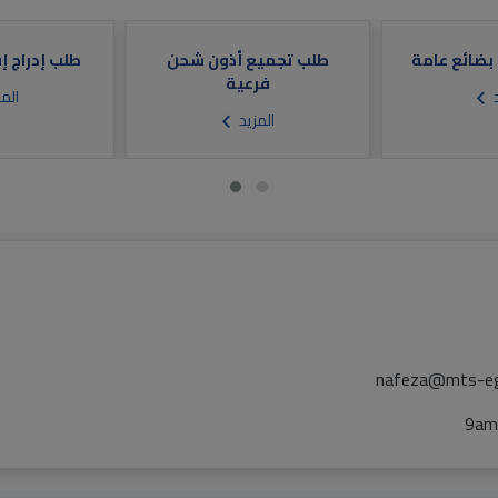
ضائع عامة
طلب تجميع أذون شحن
طلب إدراج إ
فرعية
د
الم
المزيد
nafeza@mts-e
9am