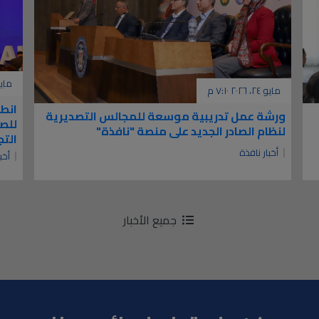
مايو ١١، ٢٠٢٦
مايو ٢٤، ٢٠٢٦ ٧:١٠ م
انطل
ورشة عمل تدريبية موسعة للمجالس التصديرية
للصن
لنظام الصادر الجديد على منصة "نافذة"
التجا
أخبار نافذة
أخب
جميع الأخبار