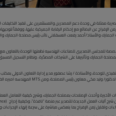
صرية ممثلة في وحدة دعم المصدرين والمستثمرين على تنفيذ التكليفات ا
الإفراج عن البضائع مع إحكام الرقابة الجمركية عليها، ووفقاً لتوجيها
ة الجمارك والأستاذ/أحمد رفعت العسقلاني نائب رئيس مصلحة الجمارك 
لتنفيذي للوحدة، والأستاذة / رشا عصفور مدير إدارة التعاون الدولي بمكتب 
والتواصل بوحدة. دعم المصدرين والمستثمرين والدكتور
رات الأخيرة وأحدث الإصلاحات بمصلحة الجمارك، وشرح كيفية التعامل العم
ءات وتقليل زمن الإفراج بما ينعكس مباشرة على سرعة إنهاء الإجراءات وتق