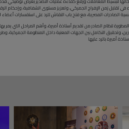
خالها لتبسيط المعاملات ورفع كفاءة عمليات التصدير بعرض توضيحي قدمه
سجيل المسبق للشحنات الجوية ACI ودوره في تقليل زمن الإفراج الجمركي، وتعزيز مستوى الشفافية
فسية الصادرات المصرية، مع فتح باب النقاش للرد على استفسارات أعضاء 
 المطورة لنظام الصادر من تقديم أستاذة أميرة، وأهم المراحل التي يمر بها 
درين، وتحقيق التكامل بين الجهات المعنية داخل المنظومة الجمركية، وطر
اذة أميرة بالرد عليها