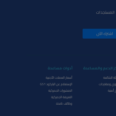
و المستجدات
اشترك الآن
ز الدعم والمساعدة
أدوات مساعدة
لة الشائعة
أسعار العملات الأجنبية
ي ومقترحات
الإستعلام عن الباركود GS1
 أمنية
المنشورات الجمركية
التعريفة الجمركية
وظائف نافذة