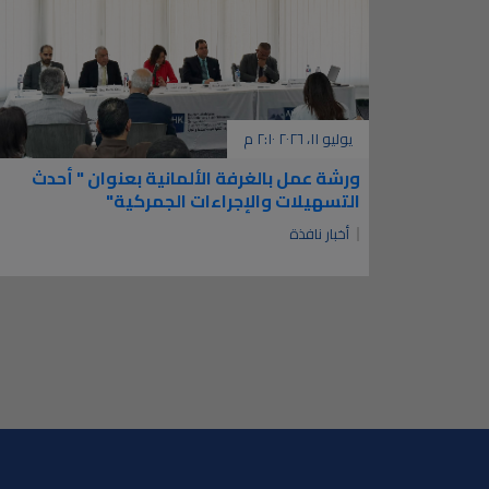
يوليو ١١، ٢٠٢٦ ٢:١٠ م
ورشة عمل بالغرفة الألمانية بعنوان " أحدث
التسهيلات والإجراءات الجمركية"
أخبار نافذة