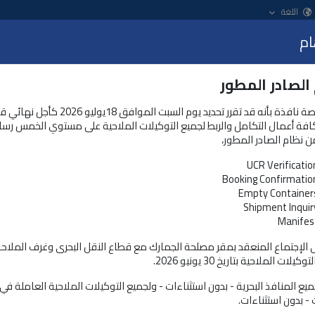
اللغة
ام
عرض
الصادر المطور
الخدمات و المنتجات
نظام التسجيل المُسبق للشحنات
تعلن منصة نافذة بأنه قد تقرر تحديد يوم السبت الموافق 18يولي
كافة أعمال التكامل والربط لجميع التوكيلات الملاحية على مستوي الخمس رسا
ن نظام الصادر المطور،
UCR Verificatio
Booking Confirmatio
Empty Container
Shipment Inquir
Manifes
ذة"
ى الإجتماع المنعقد بمقر مصلحة الجمارك مع قطاع النقل البحرى وغرف الملاح
لات الملاحية بتاريخ 30 يونيو 2026.
281
يع المنافذ البحرية - بدون استثناءات - ولجميع التوكيلات الملاحية العاملة ف
 - بدون استثناءات.