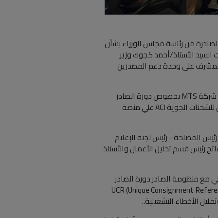
لصادرة من رئاسة مجلس الوزراء بشأن
ت السيد الأستاذ/أحمد كجوك وزير
والمشرف على وحدة دعم المصدرين
شهد يوم الاحد الموافق 25 يناير 2026 ندوة متخصصة للمجلس التصديري للصناعات الهندسيه نظمتها الوحدة بالتعاون مع شركة MTS بخصوص دورة الصادر
المطوّرة وأحدث الإصلاحات والإجراءات المطبقة بمصلحة الجمارك وتأثيرها على الشركات المصدّرة ، ونظام التسجيل المسبق للشحنات الجوية ACI علي منصة
رئيس المصلحة - رئيس لجنة الإعلام
/ وليد مكي معاون رئيس المصلحة، ومن MTS المهندسه اميره الفاتح رئيس قسم تحليل الأعمال والأستاذ
لي مع منظومة الصادر دورة الصادر
المطوّرة ونظام التسجيل المسبق للشحن ،وتتضمن شرح آليات العمل الجديدة للتصدير عبر منصة “نافذة”، وكيفية إدراج (Unique Consignment Reference) UCR
ليل الأخطاء التشغيلية..