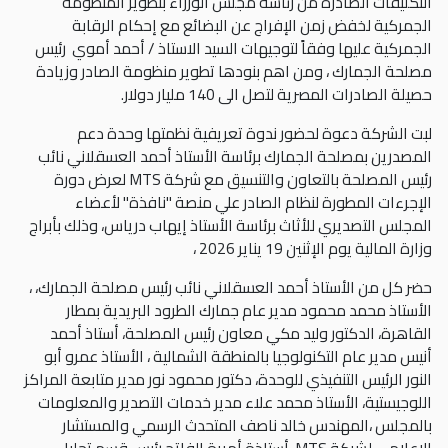
التكليفات الصادرة من رئاسة مجلس الوزراء بتطوير المنظومة
الجمركية لخفض زمن الإفراج عن البضائع مع إحكام الرقابة
الجمركية عليها وفقاً لتوجيهات السيد الاستاذ / أحمد أموي رئيس
مصلحة الجمارك ، ومن اهم بنودها تطوير منظومة الصادر وزيادة
حصيلة الصادرات المصرية لتصل الى 140 مليار دولار.
لبت الشركة دعوة لحضور ندوة تعريفية نظمتها وحدة دعم
المصدرين بمصلحة الجمارك برئاسة الأستاذ أحمد العسقلاني نائب
رئيس المصلحة بالتعاون والتنسيق مع شركة MTS لعرض دورة
الإجرءات المطورة لنظام الصادر علي منصة "نافذة" لأعضاء
المجلس التصديري للأثاث برئاسة الأستاذ إيهاب درياس، وذلك بأبراج
وزارة المالية يوم الإثنين 19 يناير 2026 ،
حضر كل من الأستاذ أحمد العسقلاني نائب رئيس مصلحة الجمارك، ،
الأستاذ محمد محمود مدير عام جمارك الطرود البريدية بمطار
القاهرة، الدكتور وليد مكي معاون رئيس المصلحة، أستاذ أحمد
أنيس مدير عام التكنولوجيا بالمنطقة الشمالية ، الأستاذ عمرو أبو
النور الرئيس التنفيذي للوحدة، دكتور محمود نور مدير متابعة المراكز
اللوجيستية، الأستاذ محمد علاء مدير خدمات التصدير والمعلومات
بالمجلس ،المهندس خالد ناصف المتحدث الرسمي والمستشار