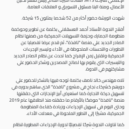
الإعلامي لشركة MTS، أستاذة أميرة الفاتح رئيس قسم تحليل
الأعمال، ومنة البنا مسئول التسويق و العلاقات العامة.
شهدت الورشة حضور أكثر من 52 شخصا يمثلون 15 شركة.
أفتتح الندوة الأستاذ أحمد العسقلاني بكلمة عن تطوير وحوكمة
منظومة الجمارك وحزمة التسهيلات الجمركية من ضمنها نظام
الصادر الجديد علي منصة "نافذة"، ثم قدم عرضا تفصيليا عن
التطورات والتحسنات الملحوظة في الأداء وتيسير الإجرءات
الجمركية وتقليل زمن الإفراج كما تحدث عن نظام الصادر الجديد
والتيسيرات التي يقوم بها لصالح المصدرين وشكر الحضور علي
مشاركتهم في الندوة.
تلاه مهندس خالد ناصف بكلمة توجه فيها بالشكر للحضور علي
دورهم كشركاء نجاح في مشروع "نافذة" الذي ساهم بدوره في
تتسهيل حركة التجارة كما استعرض أبرز الإنجازات التي حققتها
منصة "نافذة" موضحًا بالأرقام ما حققته منذ انطلاقها عام 2019
وحتى اليوم في تسهيل الإجراءات وزيادة كفاءة المنظومة
الجمركية، مشيرًا إلى التطور الملحوظ في معدلات الأداء.
كما تناولت الندوة شرحًا تفصيليًا لدورة الإجراءات المطورة لنظام