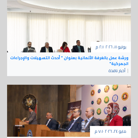
يوليو ١١، ٢٠٢٦ ٢:١٠ م
ورشة عمل بالغرفة الألمانية بعنوان " أحدث التسهيلات والإجراءات
الجمركية"
أخبار نافذة
مايو ٢٤، ٢٠٢٦ ٧:١٠ م