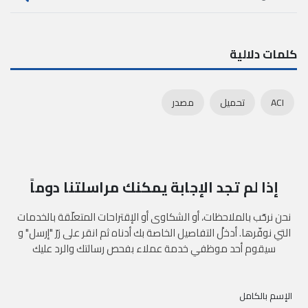
كلمات دلالية
ACI
تحميل
مصدر
إذا لم تجد الإجابة يمكنك مراسلتنا دوماً
نحن نرحّب بالملاحظات، أو الشكاوى أو الإقتراحات المتعلّقة بالخدمات
التي نوفّرها. أدخلْ التفاصيل الخاصة بك أدناه ثم انقر على زرّ "إرسل" و
سيقوم أحد موظفي خدمة عملاء بفحص رسالتك والرد عليك
الإسم بالكامل