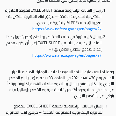
المُصدر بإرسالها فإنه ينبغي على المُصدر الأجنبي
إرسال البيانات الإلكترونية بصيغة EXCEL SHEET لنموذج الفاتورة
الإلكترونية لمنظومة (نافذة) – مرفق لينك الفاتورة الالكترونية -
مع إرفاق ملف PDF لكل فاتورة على حدي.
https://www.nafeza.gov.eg/en/pages/27
إرسال كل فاتورة في ملف pdf خاص بها حتى يُمكن تحويل هذا
الملف إلى صيغة بيانات في EXCEL SHEET (على أن يكون قد تم
إعداد نموذج التحويل الخاص بها) –
https://www.nafeza.gov.eg/en/pages/27
وفقاً لما نصت عليه اللائحة التنفيذية لقانون الجمارك الصادرة بالقرار
الوزاري رقم 430 لسنة 2021 في المادة (198) فقرة (ى) بإلزام المصدر
الأجنبي وإن كان المنتج بإرسال بيانات ومستندات الشحنة إلكترونيا. وبناءاً
على ذلك في حالة وجود أكثر من فاتورة سيقوم المُصدر بإرسالها فإنه
ينبغي على المُصدر الأجنبي
إرسال البيانات الإلكترونية بصيغة EXCEL SHEET لنموذج
الفاتورة الإلكترونية لمنظومة (نافذة) – مرفق لينك الفاتورة