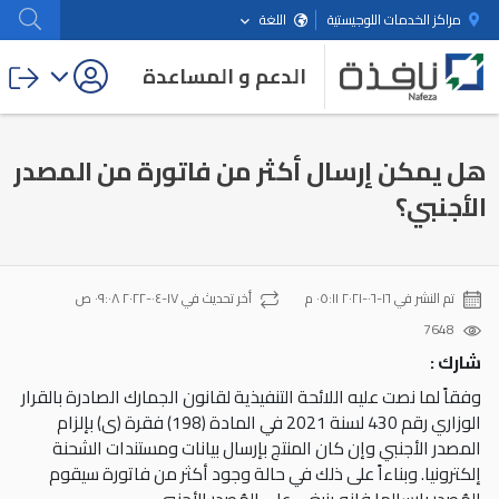
مراكز الخدمات اللوجيستية
اللغة
الدعم و المساعدة
هل يمكن إرسال أكثر من فاتورة من المصدر
الأجنبي؟
تم النشر في
١٦-٠٦-٢٠٢١ ٠٥:١١ م
أخر تحديث في
١٧-٠٤-٢٠٢٢ ٠٩:٠٨ ص
7648
شارك :
وفقاً لما نصت عليه اللائحة التنفيذية لقانون الجمارك الصادرة بالقرار
الوزاري رقم 430 لسنة 2021 في المادة (198) فقرة (ى) بإلزام
المصدر الأجنبي وإن كان المنتج بإرسال بيانات ومستندات الشحنة
إلكترونيا. وبناءاً على ذلك في حالة وجود أكثر من فاتورة سيقوم