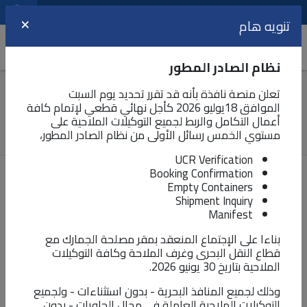
مراكز الخدمات اللوجيستية
اللغة
تنويه هام
×
الدعم و المساعدة
نظام الصادر المطور
التسجيل المسبق للشحنات ACI
تعلن منصة نافذة بأنه قد تقرر تحديد يوم السبت
الموافق 18يوليو 2026 كأجل نهائي قطعي لإتمام كافة
ما هو دور وكيل الشحن فى عملية ACI ؟
أعمال التكامل والربط لجميع التوكيلات الملاحية على
مستوي الخمس رسائل الأولى من نظام الصادر المطور،
UCR Verification
Booking Confirmation
تم النشر في
٢٢-١١-٢٠٢١ ٠٣:٠٩ م
أخر تحديث في
٢٢-١١-٢٠٢١ ٠٣:١٣ م
Empty Containers
27620
Shipment Inquiry
Manifest
شارك :
يحتاج وكيل الشحن الاجنبى الى التسجيل على منصة CargoX
بناءا على الإجتماع المنعقد بمقر مصلحة الجمارك مع
قطاع النقل البحرى وغرف الملاحة وكافة التوكيلات
واكمال عملية التحقق من الشركة.
الملاحية بتاريخ 30 يونيو 2026.
يقوم وكيل الشحن او المكتب تمثيلى فى مصر باصدار رقم
تعريفى Master ACID للشحنة بالبوليصة الكلية على منصة نافذة
وذلك لجميع المنافذ البحرية - بدون استثناءات - ولجميع
التوكيلات الملاحية العاملة في مجال الحاويات - بدون
والذى يحتاج الى الرقم التعريفى الخلص بوكيل الشحن الاجنبى