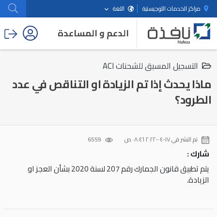
مراكز الخدمات اللوجيستية
اللغة
الدعم و المساعدة
التسجيل المسبق للشحنات ACI
ماذا يحدث إذا تم الزيادة او التناقص في عدد
الطرود؟
تم النشر في
١٧-٠٤-٢٠٢٢ ٠٨:٤٦ ص
6559
شارك :
يتم تطبيق قانون الجمارك رقم 207 لسنة 2020 بشأن العجز او
الزيادة.